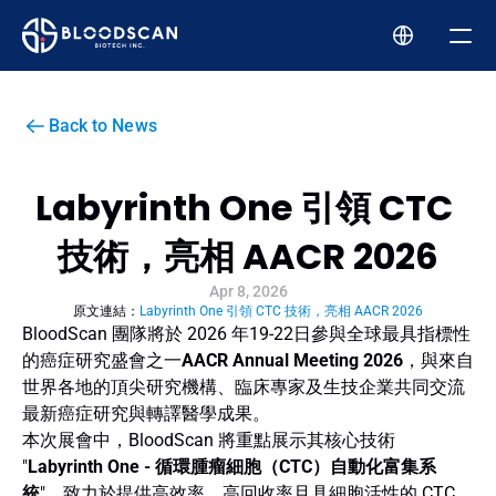
Services
Product
Technology
Back to News
Company
Story
Labyrinth One 引領 CTC 
Team
Team
技術，亮相 AACR 2026
Contact
Apr 8, 2026
原文連結：
Labyrinth One 引領 CTC 技術，亮相 AACR 2026
BloodScan 團隊將於 2026 年19-22日參與全球最具指標性
的癌症研究盛會之一
AACR Annual Meeting 2026
，與來自
世界各地的頂尖研究機構、臨床專家及生技企業共同交流
最新癌症研究與轉譯醫學成果。
本次展會中，BloodScan 將重點展示其核心技術 
"
Labyrinth One - 循環腫瘤細胞（CTC）自動化富集系
統
"，致力於提供高效率、高回收率且具細胞活性的 CTC 